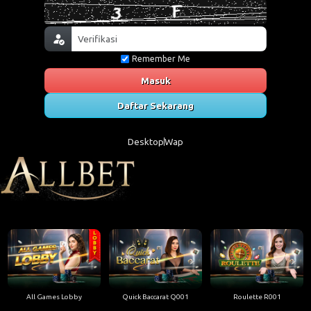
Remember Me
Masuk
Daftar Sekarang
Desktop
Wap
All Games Lobby
Quick Baccarat Q001
Roulette R001