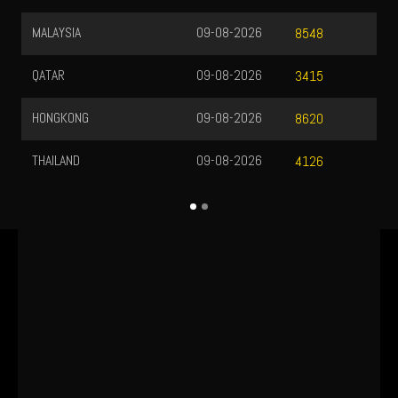
MALAYSIA
09-08-2026
8548
QATAR
09-08-2026
3415
HONGKONG
09-08-2026
8620
THAILAND
09-08-2026
4126