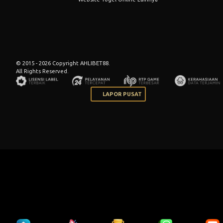
© 2015 - 2026 Copyright AHLIBET88.
All Rights Reserved.
LAPOR PUSAT