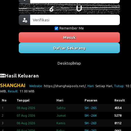
Remember Me
Masuk
Daftar Sekarang
Desktop
Wap
Hasil Keluaran
SHANGHAI
Website:
https://shanghaipools.net/
, Hari:
Setiap Hari
, Tutup:
10:
WIB
, Result:
11:00 WIB
No
Tanggal
Hari
Pasaran
Result
1
08 Aug 2026
Sabtu
SH - 265
4554
2
07 Aug 2026
Jumat
SH - 264
5278
3
06 Aug 2026
Kamis
SH - 263
8112
4
05 Aug 2026
Rabu
SH - 262
0661