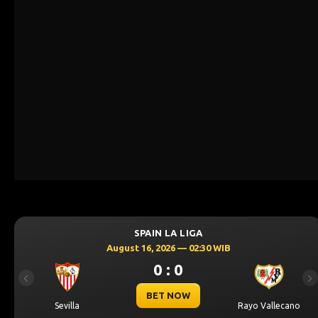
SPAIN LA LIGA
August 16, 2026 — 02:30 WIB
0 : 0
Previous
Ne
BET NOW
Rayo Vallecano
Alaves