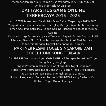
Memudahkan Transaksi Deposit Dan Withdraw Di Situs
Mesin Slot
Online Indonesia AHLIBET88.
DAFTAR SITUS
GAME ONLINE
TERPERCAYA 2015 - 2025
AHLIBET88 Merupakan Salah Satu Situs Daftar Terpercaya 2015 - 2025
Yang Memberikan Permainan Terlengkap Dengan Winrate Terbaik Yang
Pernah Ada. Pragmatic Play ,Spade Gaming, Habanero dan Joker Online
Gaming.
Dapatkan Juga Bonus Yang Kami Tawarkan Seperti Bonus Cashback 5%
Lifetime, Game Slot Online Terpercaya dan
Jackpot Slot
Terbaik di
Indonesia Dengan Tingkat Kemenangan Terbesar
PARTNER RESMI TOGEL SINGAPORE DAN
TOGEL HONGKONG TERBAIK
AHLIBET88
Merupakan Agen
GAME ONLINE
Dengan Permainan Togel
Yang Paling Lengkap.
Dengan Pasaran Resmi Togel Hongkong dan Togel Singapore
Tidak Hanya Permainan Togel Dengan 10 Pasaran Resmi, AHLIBET88
Juga Memberikan Banyak Permainan Seru Lainnya
Nikmati Pengalaman Bermain Bersama AHLIBET88 Yang Berbeda Dari
Website Togel Online Lainnya