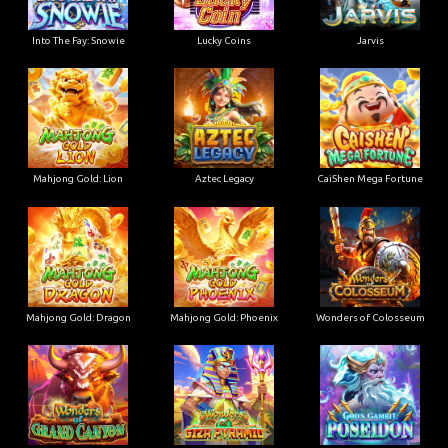
Into The Fay: Snowie
Lucky Coins
Jarvis
Mahjong Gold: Lion
Aztec Legacy
CaiShen Mega Fortune
Mahjong Gold: Dragon
Mahjong Gold: Phoenix
Wonders of Colosseum