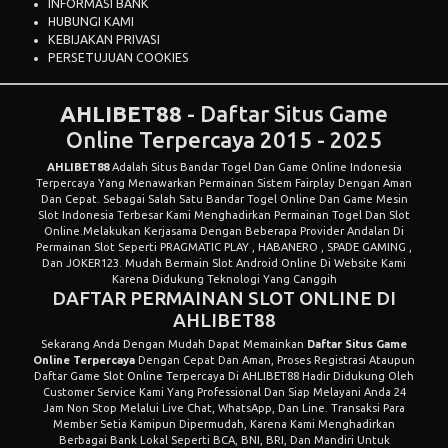
INFORMASI BANK
HUBUNGI KAMI
KEBIJAKAN PRIVASI
PERSETUJUAN COOKIES
AHLIBET88
- Daftar Situs Game
Online Terpercaya 2015 - 2025
AHLIBET88
Adalah Situs Bandar Togel Dan Game Online Indonesia
Terpercaya Yang Menawarkan Permainan Sistem Fairplay Dengan Aman
Dan Cepat. Sebagai Salah Satu Bandar Togel Online Dan Game Mesin
Slot Indonesia Terbesar Kami Menghadirkan Permainan Togel Dan Slot
Online.Melakukan Kerjasama Dengan Beberapa Provider Andalan Di
Permainan Slot Seperti PRAGMATIC PLAY , HABANERO , SPADE GAMING ,
Dan JOKER123. Mudah Bermain Slot Android Online Di Website Kami
Karena Didukung Teknologi Yang Canggih
DAFTAR PERMAINAN SLOT ONLINE DI
AHLIBET88
Sekarang Anda Dengan Mudah Dapat Memainkan
Daftar Situs Game
Online Terpercaya
Dengan Cepat Dan Aman, Proses Registrasi Ataupun
Daftar Game Slot Online Terpercaya Di AHLIBET88 Hadir Didukung Oleh
Customer Service Kami Yang Professional Dan Siap Melayani Anda 24
Jam Non Stop Melalui Live Chat, WhatsApp, Dan Line. Transaksi Para
Member Setia Kamipun Dipermudah, Karena Kami Menghadirkan
Berbagai Bank Lokal Seperti BCA, BNI, BRI, Dan Mandiri Untuk