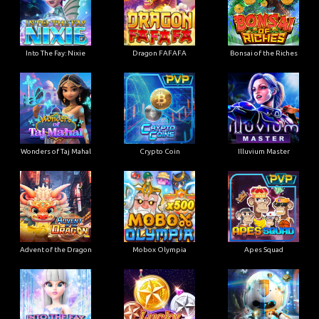
Into The Fay: Nixie
Dragon FAFAFA
Bonsai of the Riches
Wonders of Taj Mahal
Crypto Coin
Illuvium Master
Advent of the Dragon
Mobox Olympia
Apes Squad