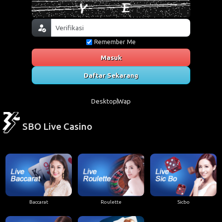
Remember Me
Masuk
Daftar Sekarang
Desktop
Wap
SBO Live Casino
Baccarat
Roulette
Sicbo