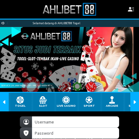
Selamat datang di AHLIBET88 Togel
TOGEL
SLOT
LIVE CASINO
SPORT
ARCADE
SABU