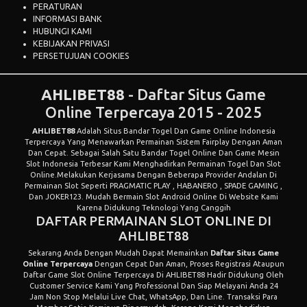
PERATURAN
INFORMASI BANK
HUBUNGI KAMI
KEBIJAKAN PRIVASI
PERSETUJUAN COOKIES
AHLIBET88
- Daftar Situs Game
Online Terpercaya 2015 - 2025
AHLIBET88
Adalah Situs Bandar Togel Dan Game Online Indonesia
Terpercaya Yang Menawarkan Permainan Sistem Fairplay Dengan Aman
Dan Cepat. Sebagai Salah Satu Bandar Togel Online Dan Game Mesin
Slot Indonesia Terbesar Kami Menghadirkan Permainan Togel Dan Slot
Online.Melakukan Kerjasama Dengan Beberapa Provider Andalan Di
Permainan Slot Seperti PRAGMATIC PLAY , HABANERO , SPADE GAMING ,
Dan JOKER123. Mudah Bermain Slot Android Online Di Website Kami
Karena Didukung Teknologi Yang Canggih
DAFTAR PERMAINAN SLOT ONLINE DI
AHLIBET88
Sekarang Anda Dengan Mudah Dapat Memainkan
Daftar Situs Game
Online Terpercaya
Dengan Cepat Dan Aman, Proses Registrasi Ataupun
Daftar Game Slot Online Terpercaya Di AHLIBET88 Hadir Didukung Oleh
Customer Service Kami Yang Professional Dan Siap Melayani Anda 24
Jam Non Stop Melalui Live Chat, WhatsApp, Dan Line. Transaksi Para