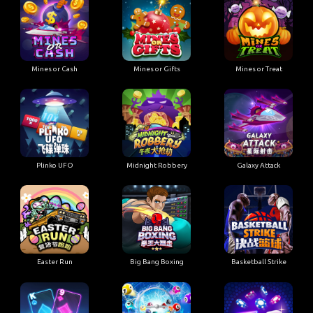
Mines or Cash
Mines or Gifts
Mines or Treat
Plinko UFO
Midnight Robbery
Galaxy Attack
Easter Run
Big Bang Boxing
Basketball Strike