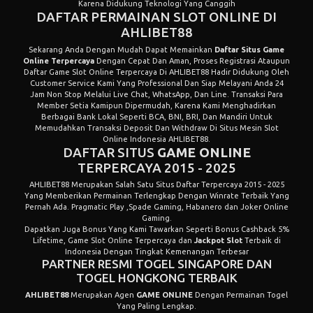
Karena Didukung Teknologi Yang Canggih
DAFTAR PERMAINAN SLOT ONLINE DI
AHLIBET88
Sekarang Anda Dengan Mudah Dapat Memainkan
Daftar Situs Game
Online Terpercaya
Dengan Cepat Dan Aman, Proses Registrasi Ataupun
Daftar Game Slot Online Terpercaya Di AHLIBET88 Hadir Didukung Oleh
Customer Service Kami Yang Professional Dan Siap Melayani Anda 24
Jam Non Stop Melalui Live Chat, WhatsApp, Dan Line. Transaksi Para
Member Setia Kamipun Dipermudah, Karena Kami Menghadirkan
Berbagai Bank Lokal Seperti BCA, BNI, BRI, Dan Mandiri Untuk
Memudahkan Transaksi Deposit Dan Withdraw Di Situs
Mesin Slot
Online Indonesia AHLIBET88.
DAFTAR SITUS
GAME ONLINE
TERPERCAYA 2015 - 2025
AHLIBET88 Merupakan Salah Satu Situs Daftar Terpercaya 2015 - 2025
Yang Memberikan Permainan Terlengkap Dengan Winrate Terbaik Yang
Pernah Ada. Pragmatic Play ,Spade Gaming, Habanero dan Joker Online
Gaming.
Dapatkan Juga Bonus Yang Kami Tawarkan Seperti Bonus Cashback 5%
Lifetime, Game Slot Online Terpercaya dan
Jackpot Slot
Terbaik di
Indonesia Dengan Tingkat Kemenangan Terbesar
PARTNER RESMI TOGEL SINGAPORE DAN
TOGEL HONGKONG TERBAIK
AHLIBET88
Merupakan Agen
GAME ONLINE
Dengan Permainan Togel
Yang Paling Lengkap.