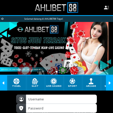
Selamat datang di AHLIBET88 Togel
TOGEL
SLOT
LIVE CASINO
SPORT
ARCADE
SABU