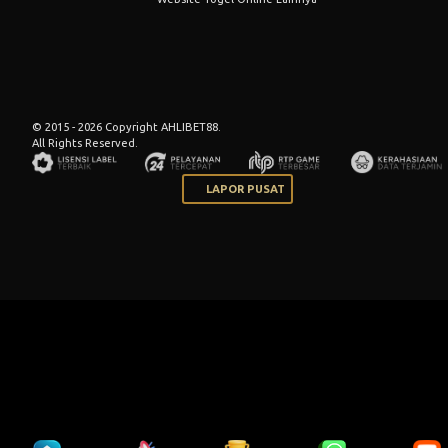
© 2015 - 2026 Copyright AHLIBET88.
All Rights Reserved.
LAPOR PUSAT