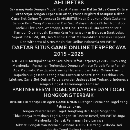
AHLIBET88
Sekarang Anda Dengan Mudah Dapat Memainkan
Daftar Situs Game Online
Terpercaya
Dengan Cepat Dan Aman, Proses Registrasi Ataupun Daftar
Game Slot Online Terpercaya Di AHLIBET88 Hadir Didukung Oleh Customer
Service Kami Yang Professional Dan Siap Melayani Anda 24 Jam Non Stop
Melalui Live Chat, WhatsApp, Dan Line. Transaksi Para Member Setia
Kamipun Dipermudah, Karena Kami Menghadirkan Berbagai Bank Lokal
Seperti BCA, BNI, BRI, Dan Mandiri Untuk Memudahkan Transaksi Deposit
Dan Withdraw Di Situs
Mesin Slot
Online Indonesia AHLIBET88.
DAFTAR SITUS
GAME ONLINE
TERPERCAYA
2015 - 2025
AHLIBET88 Merupakan Salah Satu Situs Daftar Terpercaya 2015 - 2025 Yang
Memberikan Permainan Terlengkap Dengan Winrate Terbaik Yang Pernah
Ada. Pragmatic Play ,Spade Gaming, Habanero dan Joker Online Gaming.
Dapatkan Juga Bonus Yang Kami Tawarkan Seperti Bonus Cashback 5%
Lifetime, Game Slot Online Terpercaya dan
Jackpot Slot
Terbaik di Indonesia
Dengan Tingkat Kemenangan Terbesar
PARTNER RESMI TOGEL SINGAPORE DAN TOGEL
HONGKONG TERBAIK
AHLIBET88
Merupakan Agen
GAME ONLINE
Dengan Permainan Togel Yang
Paling Lengkap.
Dengan Pasaran Resmi Togel Hongkong dan Togel Singapore
Tidak Hanya Permainan Togel Dengan 10 Pasaran Resmi, AHLIBET88 Juga
Memberikan Banyak Permainan Seru Lainnya
Nikmati Pengalaman Bermain Bersama AHLIBET88 Yang Berbeda Dari
Website Togel Online Lainnya