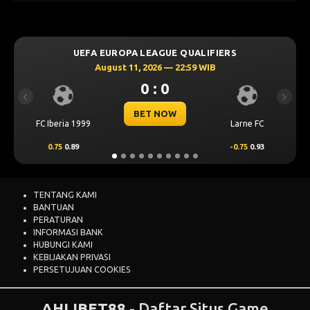
FA EUROPA LEAGUE QUALIFIERS
August 11, 2026 — 22:59 WIB
Augu
0 : 0
Previous
Next
BET NOW
9
Larne FC
Sevilla
-0.75
0.93
0.25
0.95
TENTANG KAMI
BANTUAN
PERATURAN
INFORMASI BANK
HUBUNGI KAMI
KEBIJAKAN PRIVASI
PERSETUJUAN COOKIES
AHLIBET88
- Daftar Situs Game