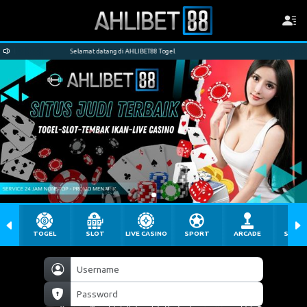
Selamat datang di AHLIBET88 Togel
TOGEL
SLOT
LIVE CASINO
SPORT
ARCADE
SABU