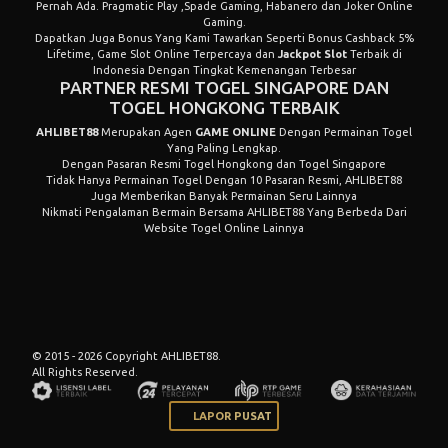
Pernah Ada. Pragmatic Play ,Spade Gaming, Habanero dan Joker Online
Gaming.
Dapatkan Juga Bonus Yang Kami Tawarkan Seperti Bonus Cashback 5%
Lifetime, Game Slot Online Terpercaya dan
Jackpot Slot
Terbaik di
Indonesia Dengan Tingkat Kemenangan Terbesar
PARTNER RESMI TOGEL SINGAPORE DAN
TOGEL HONGKONG TERBAIK
AHLIBET88
Merupakan Agen
GAME ONLINE
Dengan Permainan Togel
Yang Paling Lengkap.
Dengan Pasaran Resmi Togel Hongkong dan Togel Singapore
Tidak Hanya Permainan Togel Dengan 10 Pasaran Resmi, AHLIBET88
Juga Memberikan Banyak Permainan Seru Lainnya
Nikmati Pengalaman Bermain Bersama AHLIBET88 Yang Berbeda Dari
Website Togel Online Lainnya
© 2015 - 2026 Copyright AHLIBET88.
All Rights Reserved.
LAPOR PUSAT